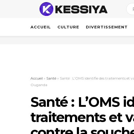
ACCUEIL
CULTURE
DIVERTISSEMENT
Accueil
»
Santé
»
Santé : L’OMS identifie des traitements et
Ouganda
Santé : L’OMS id
traitements et 
contre la souc