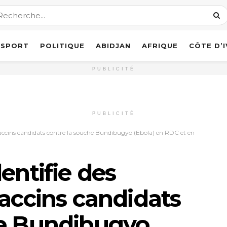
SPORT
POLITIQUE
ABIDJAN
AFRIQUE
CÔTE D’
PUBLICITÉ
PUBLICITÉ
 vaccins candidats contre la souche Bundibugyo (Ebola) en RDC et en
entifie des
vaccins candidats
he Bundibugyo