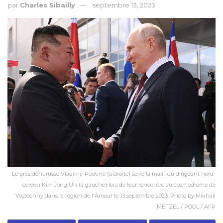
par
Charles Sibailly
septembre 13, 2023
Le président russe Vladimir Poutine (à droite) serre la main du dirigeant nord-
coréen Kim Jong Un (à gauche) lors de leur rencontre au cosmodrome de
Vostochny dans la région de l'Amour le 13 septembre 2023. Photo by Mikhail
METZEL / POOL / AFP