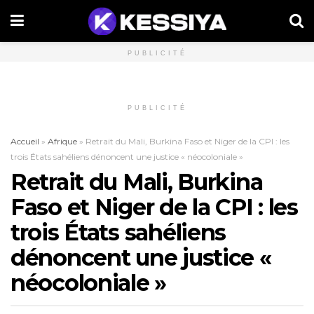
PUBLICITÉ
PUBLICITÉ
Accueil
»
Afrique
»
Retrait du Mali, Burkina Faso et Niger de la CPI : les
trois États sahéliens dénoncent une justice « néocoloniale »
Retrait du Mali, Burkina
Faso et Niger de la CPI : les
trois États sahéliens
dénoncent une justice «
néocoloniale »