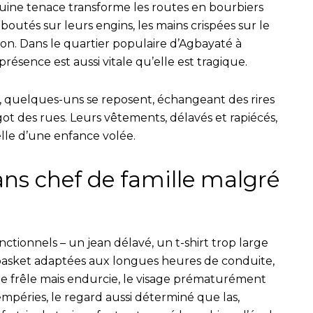
ruine tenace transforme les routes en bourbiers
rc-boutés sur leurs engins, les mains crispées sur le
zon. Dans le quartier populaire d’Agbayaté à
résence est aussi vitale qu’elle est tragique.
, quelques-uns se reposent, échangeant des rires
rgot des rues. Leurs vêtements, délavés et rapiécés,
elle d’une enfance volée.
ans chef de famille malgré
tionnels – un jean délavé, un t-shirt trop large
de basket adaptées aux longues heures de conduite,
tte frêle mais endurcie, le visage prématurément
empéries, le regard aussi déterminé que las,