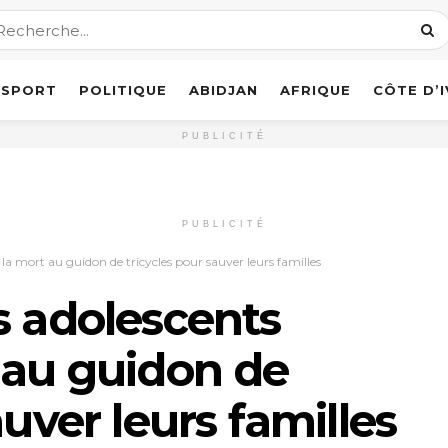
SPORT
POLITIQUE
ABIDJAN
AFRIQUE
CÔTE D’
PUBLICITÉ
PUBLICITÉ
la mort au guidon de tricycles pour sauver leurs familles
s adolescents
 au guidon de
auver leurs familles