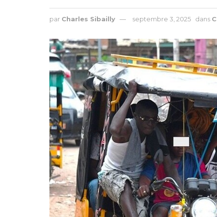
par
Charles Sibailly
septembre 3, 2025
dans
C