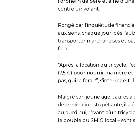
l’orphelin de père et aîné d’une 
contre un volant.
Rongé par l’inquiétude financiè
aux siens, chaque jour, dès l’aub
transporter marchandises et pa
fatal.
“Après la location du tricycle, l’
(7,5 €) pour nourrir ma mère et me
pas, qui le fera ?”, s’interroge-t-il.
Malgré son jeune âge, Jaurès a 
détermination stupéfiante, il a
aujourd’hui, rêvant d’un tricyc
le double du SMIG local – sont sa