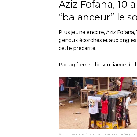
Aziz Fofana, 10 a
“balanceur” le so
Plus jeune encore, Aziz Fofana, 
genoux écorchés et aux ongles ca
cette précarité.
Partagé entre l’insouciance de l’
Accrochés dans l’insouciance au dos de l’engin 