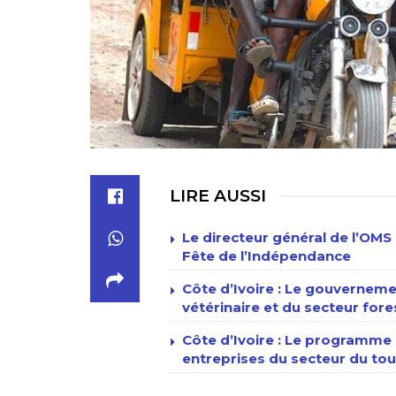
LIRE AUSSI
Le directeur général de l’OMS 
Fête de l’Indépendance
Côte d’Ivoire : Le gouverneme
vétérinaire et du secteur fore
Côte d’Ivoire : Le programme n
entreprises du secteur du tour