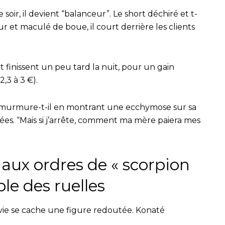
 soir, il devient “balanceur”. Le short déchiré et t-
r et maculé de boue, il court derrière les clients
 finissent un peu tard la nuit, pour un gain
,3 à 3 €).
ée”, murmure-t-il en montrant une ecchymose sur sa
es. “Mais si j’arrête, comment ma mère paiera mes
 aux ordres de « scorpion
ble des ruelles
vie se cache une figure redoutée. Konaté