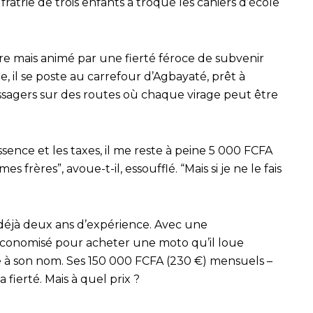
fratrie de trois enfants a troqué les cahiers d’école
re mais animé par une fierté féroce de subvenir
e, il se poste au carrefour d’Agbayaté, prêt à
ssagers sur des routes où chaque virage peut être
essence et les taxes, il me reste à peine 5 000 FCFA
s frères”, avoue-t-il, essoufflé. “Mais si je ne le fais
déjà deux ans d’expérience. Avec une
 économisé pour acheter une moto qu’il loue
le à son nom. Ses 150 000 FCFA (230 €) mensuels –
 fierté. Mais à quel prix ?