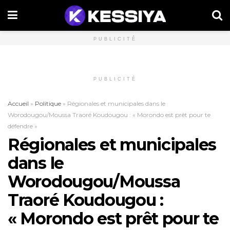
PUBLICITÉ
PUBLICITÉ
Accueil
»
Politique
»
Régionales et municipales dans le
Worodougou/Moussa Traoré Koudougou : « Morondo est prêt pour te
défendre »
Régionales et municipales
dans le
Worodougou/Moussa
Traoré Koudougou :
« Morondo est prêt pour te