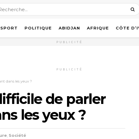
SPORT
POLITIQUE
ABIDJAN
AFRIQUE
CÔTE D’
PUBLICITÉ
PUBLICITÉ
dant dans les yeux ?
ifficile de parler
ns les yeux ?
ure
,
Société