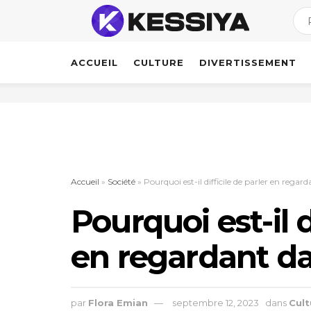
ACCUEIL
CULTURE
DIVERTISSEMENT
Accueil
»
Société
»
Pourquoi est-il difficile de parler en regar
Pourquoi est-il d
en regardant da
par
Flora Emian
septembre 12, 2023
dans
Cult