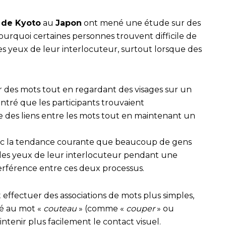
é de Kyoto
au
Japon
ont mené une étude sur des
urquoi certaines personnes trouvent difficile de
es yeux de leur interlocuteur, surtout lorsque des
ier des mots tout en regardant des visages sur un
ntré que les participants trouvaient
ire des liens entre les mots tout en maintenant un
ec la tendance courante que beaucoup de gens
es yeux de leur interlocuteur pendant une
erférence entre ces deux processus.
 effectuer des associations de mots plus simples,
é au mot «
couteau
» (comme «
couper
» ou
aintenir plus facilement le contact visuel.