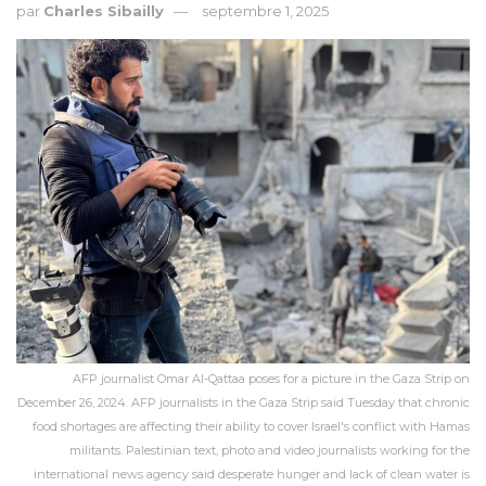
par
Charles Sibailly
septembre 1, 2025
AFP journalist Omar Al-Qattaa poses for a picture in the Gaza Strip on
December 26, 2024. AFP journalists in the Gaza Strip said Tuesday that chronic
food shortages are affecting their ability to cover Israel's conflict with Hamas
militants. Palestinian text, photo and video journalists working for the
international news agency said desperate hunger and lack of clean water is