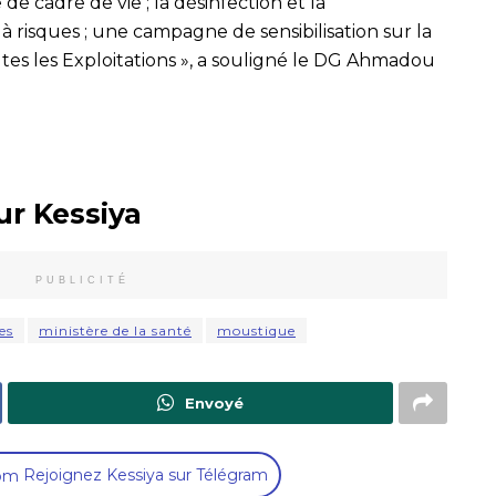
 de cadre de vie ; la désinfection et la
 à risques ; une campagne de sensibilisation sur la
es les Exploitations », a souligné le DG Ahmadou
ur Kessiya
PUBLICITÉ
es
ministère de la santé
moustique
Envoyé
Rejoignez Kessiya sur Télégram