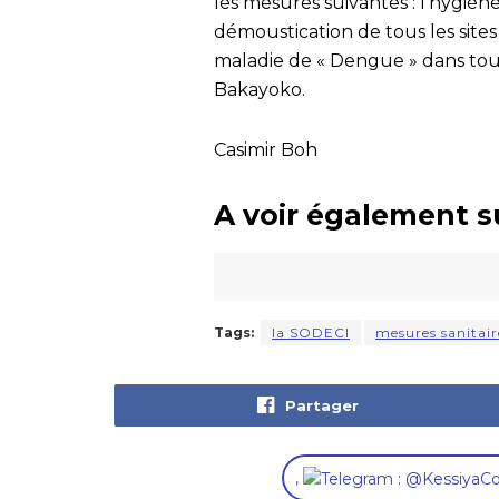
les mesures suivantes : l’hygiène
démoustication de tous les sites
maladie de « Dengue » dans tout
Bakayoko.
Casimir Boh
A voir également s
Tags:
la SODECI
mesures sanitair
Partager
,