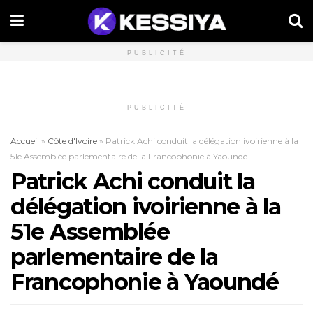
PUBLICITÉ
PUBLICITÉ
Accueil
»
Côte d'Ivoire
»
Patrick Achi conduit la délégation ivoirienne à la
51e Assemblée parlementaire de la Francophonie à Yaoundé
Patrick Achi conduit la
délégation ivoirienne à la
51e Assemblée
parlementaire de la
Francophonie à Yaoundé