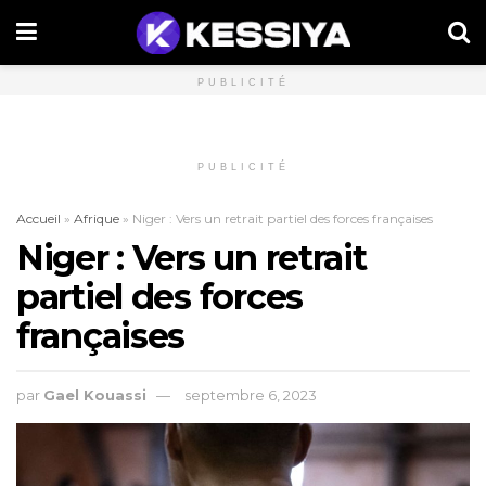
PUBLICITÉ
PUBLICITÉ
Accueil
»
Afrique
»
Niger : Vers un retrait partiel des forces françaises
Niger : Vers un retrait
partiel des forces
françaises
par
Gael Kouassi
septembre 6, 2023