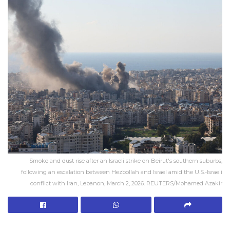
Smoke and dust rise after an Israeli strike on Beirut's southern suburbs,
following an escalation between Hezbollah and Israel amid the U.S.-Israeli
conflict with Iran, Lebanon, March 2, 2026. REUTERS/Mohamed Azakir