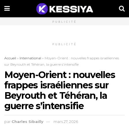
PUBLICITÉ
PUBLICITÉ
Accueil
»
International
»
Moyen-Orient : nouvelles frappes israéliennes
sur Beyrouth et Téhéran, la guerre s’intensifie
Moyen-Orient : nouvelles
frappes israéliennes sur
Beyrouth et Téhéran, la
guerre s’intensifie
par
Charles Sibailly
mars 27, 2026