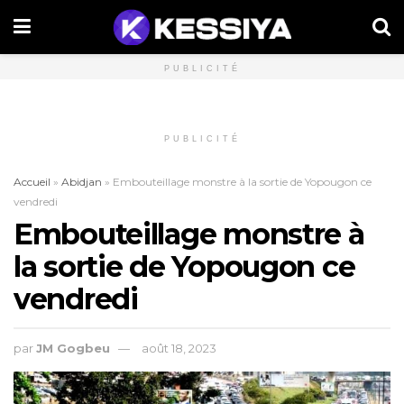
PUBLICITÉ
PUBLICITÉ
Accueil
»
Abidjan
»
Embouteillage monstre à la sortie de Yopougon ce
vendredi
Embouteillage monstre à
la sortie de Yopougon ce
vendredi
par
JM Gogbeu
août 18, 2023