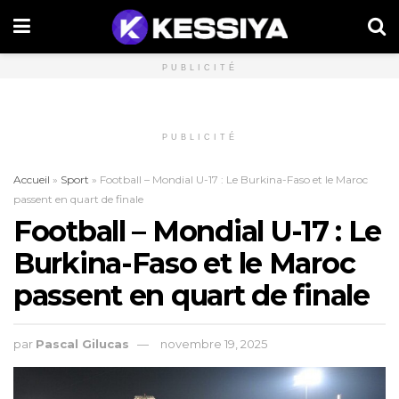
PUBLICITÉ
PUBLICITÉ
Accueil
»
Sport
»
Football – Mondial U-17 : Le Burkina-Faso et le Maroc
passent en quart de finale
Football – Mondial U-17 : Le
Burkina-Faso et le Maroc
passent en quart de finale
par
Pascal Gilucas
novembre 19, 2025