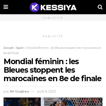
PUBLICITÉ
PUBLICITÉ
Accueil
»
Sport
»
Mondial féminin : les Bleues stoppent les marocaines en
8e de finale
Mondial féminin : les
Bleues stoppent les
marocaines en 8e de finale
par
JM Gogbeu
août 8, 2023