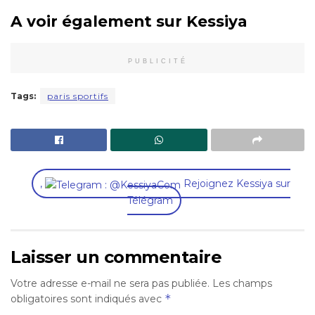
A voir également sur Kessiya
PUBLICITÉ
Tags:
paris sportifs
,
Rejoignez Kessiya sur
Télégram
Laisser un commentaire
Votre adresse e-mail ne sera pas publiée.
Les champs
*
obligatoires sont indiqués avec