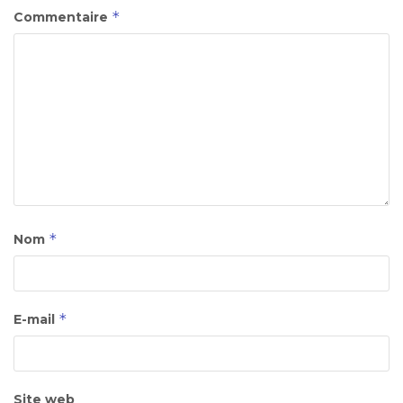
*
Commentaire
*
Nom
*
E-mail
Site web