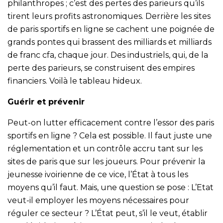
philanthropes ; c’est des pertes des parieurs qu’ils
tirent leurs profits astronomiques. Derrière les sites
de paris sportifs en ligne se cachent une poignée de
grands pontes qui brassent des milliards et milliards
de franc cfa, chaque jour. Des industriels, qui, de la
perte des parieurs, se construisent des empires
financiers. Voilà le tableau hideux.
Guérir et prévenir
Peut-on lutter efficacement contre l’essor des paris
sportifs en ligne ? Cela est possible. Il faut juste une
réglementation et un contrôle accru tant sur les
sites de paris que sur les joueurs. Pour prévenir la
jeunesse ivoirienne de ce vice, l’État à tous les
moyens qu’il faut. Mais, une question se pose : L’Etat
veut-il employer les moyens nécessaires pour
réguler ce secteur ? L’État peut, s’il le veut, établir