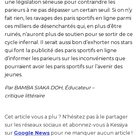
une législation sérieuse pour contraindre les
parieurs à ne pas dépasser un certain seuil. Si on n’y
fait rien, les ravages des paris sportifs en ligne parmi
ces milliers de désenchantés qui, en plus d’être
ruinés, n’auront plus de soutien pour se sortir de ce
cycle infernal. Il serait aussi bon d’exhorter nos stars
qui font la publicité des paris sportifs en ligne
d’informer les parieurs sur les inconvénients que
pourraient avoir les paris sportifs sur l’avenir des
jeunes.
Par BAMBA SIAKA DOH, Éducateur –
critique littéraire
Cet article vous a plu ? N'hésitez pas à le partager
sur les réseaux sociaux et abonnez-vous à Kessiya
sur
Google News
pour ne manquer aucun article !