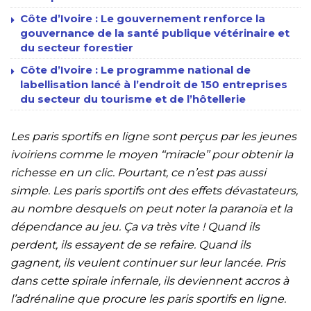
Côte d’Ivoire : Le gouvernement renforce la
gouvernance de la santé publique vétérinaire et
du secteur forestier
Côte d’Ivoire : Le programme national de
labellisation lancé à l’endroit de 150 entreprises
du secteur du tourisme et de l’hôtellerie
Les paris sportifs en ligne sont perçus par les jeunes
ivoiriens comme le moyen ‘‘miracle’’ pour obtenir la
richesse en un clic. Pourtant, ce n’est pas aussi
simple. Les paris sportifs ont des effets dévastateurs,
au nombre desquels on peut noter la paranoïa et la
dépendance au jeu. Ça va très vite ! Quand ils
perdent, ils essayent de se refaire. Quand ils
gagnent, ils veulent continuer sur leur lancée. Pris
dans cette spirale infernale, ils deviennent accros à
l’adrénaline que procure les paris sportifs en ligne.