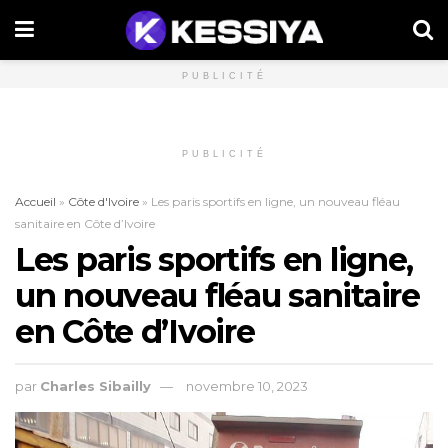
PUBLICITÉ
PUBLICITÉ
Accueil
»
Côte d'Ivoire
»
Les paris sportifs en ligne, un nouveau fléau
sanitaire en Côte d’Ivoire
Les paris sportifs en ligne,
un nouveau fléau sanitaire
en Côte d’Ivoire
par
Charles Sibailly
novembre 10, 2023