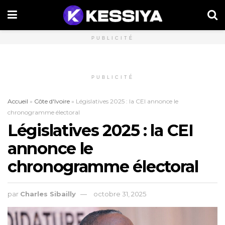
PUBLICITÉ
PUBLICITÉ
Accueil
»
Côte d'Ivoire
»
Législatives 2025 : la CEI annonce le
chronogramme électoral
Législatives 2025 : la CEI
annonce le
chronogramme électoral
par
Charles Sibailly
octobre 31, 2025