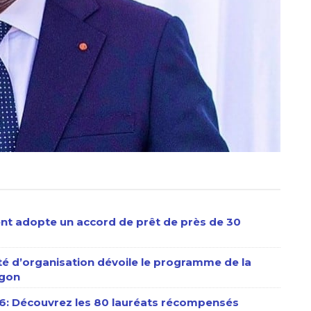
ent adopte un accord de prêt de près de 30
é d’organisation dévoile le programme de la
ugon
026: Découvrez les 80 lauréats récompensés