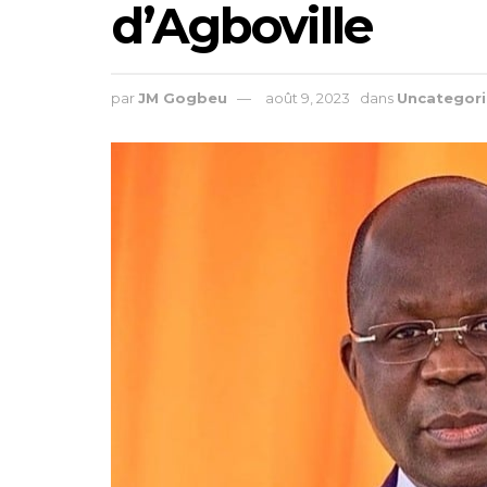
d’Agboville
par
JM Gogbeu
août 9, 2023
dans
Uncategor