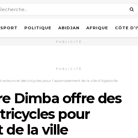
SPORT
POLITIQUE
ABIDJAN
AFRIQUE
CÔTE D’
PUBLICITÉ
PUBLICITÉ
racteurs et des tricycles pour l’assainissement de la ville d’Agboville
rre Dimba offre des
 tricycles pour
de la ville