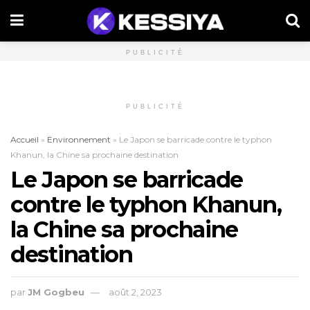
PUBLICITÉ
PUBLICITÉ
Accueil
»
Environnement
»
Le Japon se barricade contre le typhon
Khanun, la Chine sa prochaine destination
Le Japon se barricade
contre le typhon Khanun,
la Chine sa prochaine
destination
par
JM Gogbeu
août 2, 2023