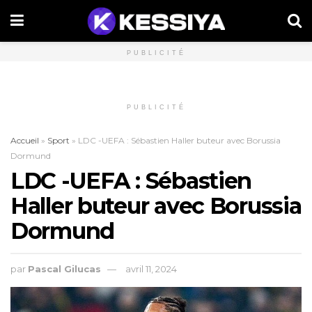
PUBLICITÉ
PUBLICITÉ
Accueil
»
Sport
»
LDC -UEFA : Sébastien Haller buteur avec Borussia
Dormund
LDC -UEFA : Sébastien
Haller buteur avec Borussia
Dormund
par
Pascal Gilucas
avril 11, 2024