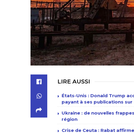
LIRE AUSSI
États-Unis : Donald Trump acc
payant à ses publications sur 
Ukraine : de nouvelles frappe
région
Crise de Ceuta : Rabat affirme