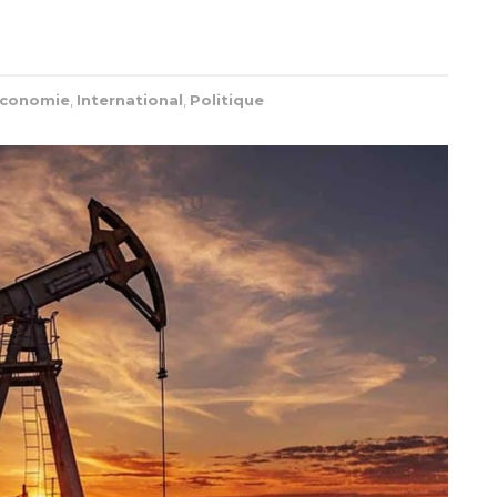
conomie
,
International
,
Politique