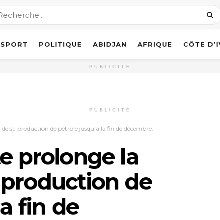
SPORT
POLITIQUE
ABIDJAN
AFRIQUE
CÔTE D’
PUBLICITÉ
PUBLICITÉ
 de sa production de pétrole jusqu’à la fin de décembre.
te prolonge la
 production de
a fin de