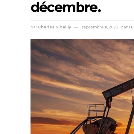
décembre.
par
Charles Sibailly
septembre 11, 2023
dans
E