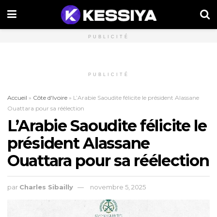
PUBLICITÉ
PUBLICITÉ
Accueil
»
Côte d'Ivoire
»
L’Arabie Saoudite félicite le président Alassane
Ouattara pour sa réélection
L’Arabie Saoudite félicite le
président Alassane
Ouattara pour sa réélection
par
Charles Sibailly
novembre 5, 2025