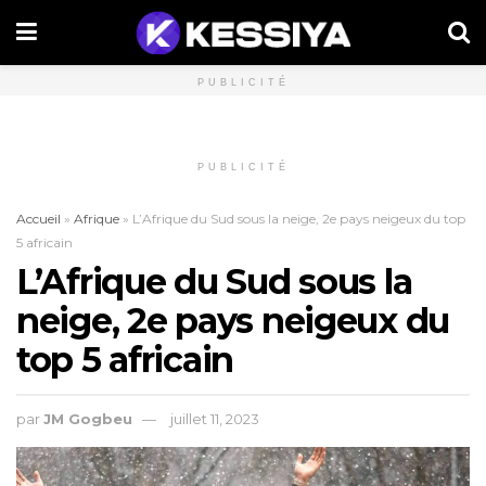
PUBLICITÉ
PUBLICITÉ
Accueil
»
Afrique
»
L’Afrique du Sud sous la neige, 2e pays neigeux du top
5 africain
L’Afrique du Sud sous la
neige, 2e pays neigeux du
top 5 africain
par
JM Gogbeu
juillet 11, 2023