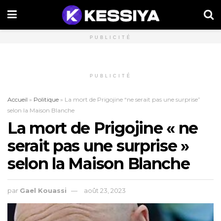
PUBLICITÉ
PUBLICITÉ
Accueil
»
Politique
»
La mort de Prigojine “ne serait pas une surprise”
selon la Maison Blanche
La mort de Prigojine « ne
serait pas une surprise »
selon la Maison Blanche
par
Gael Kouassi
août 23, 2023