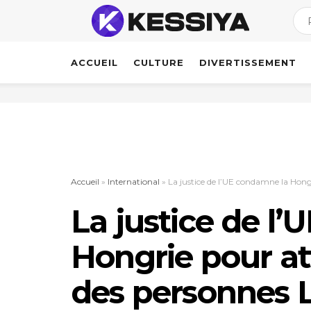
ACCUEIL
CULTURE
DIVERTISSEMENT
Accueil
»
International
»
La justice de l’UE condamne la Hong
La justice de l
Hongrie pour at
des personnes 