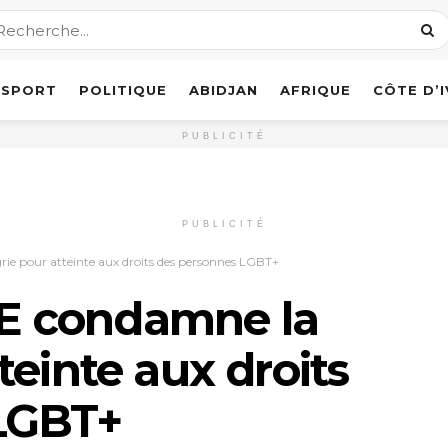
SPORT
POLITIQUE
ABIDJAN
AFRIQUE
CÔTE D’
PUBLICITÉ
PUBLICITÉ
rie pour atteinte aux droits des personnes LGBT+
’UE condamne la
teinte aux droits
LGBT+