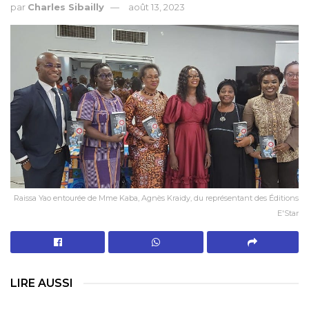
par
Charles Sibailly
août 13, 2023
Raissa Yao entourée de Mme Kaba, Agnès Kraidy, du représentant des Éditions
E'Star
LIRE AUSSI