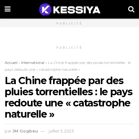
PUBLICITÉ
PUBLICITÉ
Accueil
»
International
»
La Chine frappée par des pluies torrentielles : le
pays redoute une « catastrophe naturelle »
La Chine frappée par des
pluies torrentielles : le pays
redoute une « catastrophe
naturelle »
par
JM Gogbeu
juillet 5, 2023