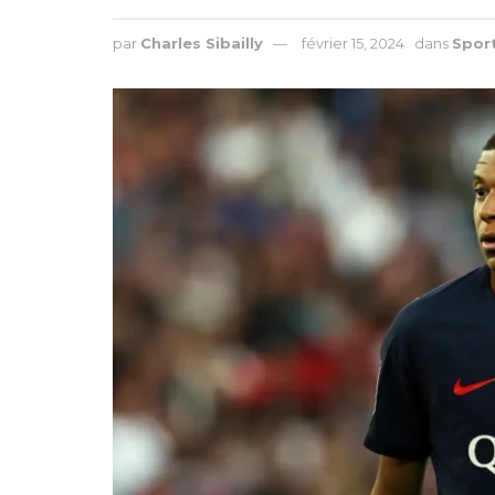
par
Charles Sibailly
février 15, 2024
dans
Spor