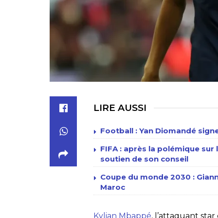
LIRE AUSSI
Football : Yan Diomandé signe
FIFA : après la polémique sur l
soutien de son conseil
Coupe du monde 2030 : Gianni 
Maroc
Kylian Mbappé
, l’attaquant sta