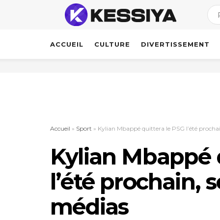
ACCUEIL
CULTURE
DIVERTISSEMENT
Accueil
»
Sport
»
Kylian Mbappé quittera le PSG l’été prochai
Kylian Mbappé q
l’été prochain, 
médias