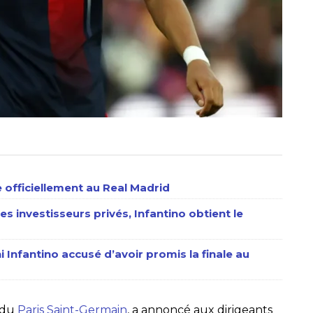
 officiellement au Real Madrid
es investisseurs privés, Infantino obtient le
Infantino accusé d’avoir promis la finale au
r du
Paris Saint-Germain
, a annoncé aux dirigeants