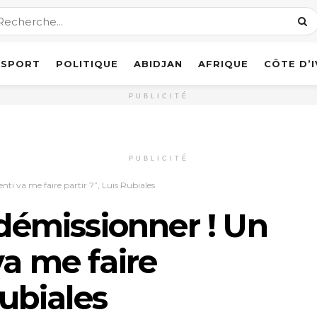
SPORT
POLITIQUE
ABIDJAN
AFRIQUE
CÔTE D’
PUBLICITÉ
PUBLICITÉ
nti va me faire partir ?”, Luis Rubiales
 démissionner ! Un
va me faire
Rubiales