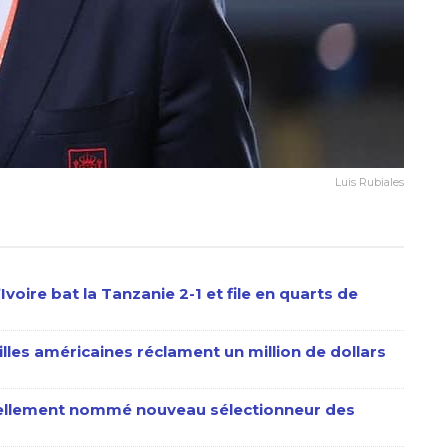
Luis Rubiales
voire bat la Tanzanie 2-1 et file en quarts de
les américaines réclament un million de dollars
ciellement nommé nouveau sélectionneur des