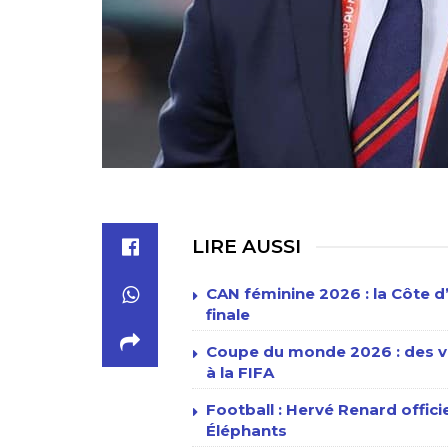
LIRE AUSSI
CAN féminine 2026 : la Côte d’I
finale
Coupe du monde 2026 : des vil
à la FIFA
Football : Hervé Renard offi
Éléphants