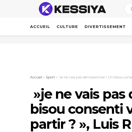
ACCUEIL
CULTURE
DIVERTISSEMENT
Accueil
»
Sport
»
”je ne vais pas démissionner ! Un bisou conse
»je ne vais pas
bisou consenti 
partir ? », Luis 