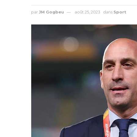
par
JM Gogbeu
août 25, 2023
dans
Sport