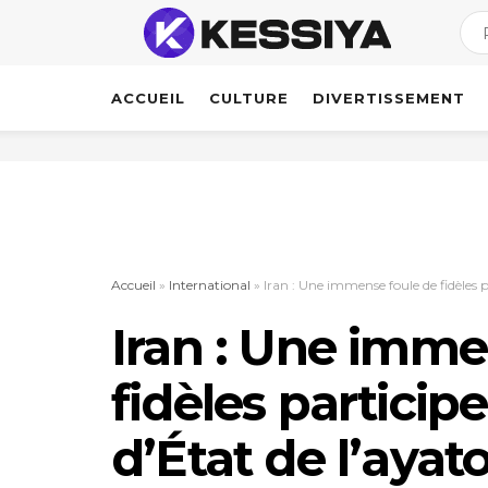
ACCUEIL
CULTURE
DIVERTISSEMENT
Accueil
»
International
»
Iran : Une immense foule de fidèles 
Iran : Une imme
fidèles participe
d’État de l’ayat