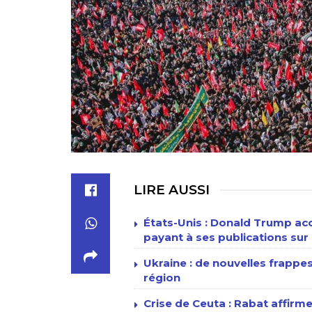
LIRE AUSSI
États-Unis : Donald Trump acc
payant à ses publications sur 
Ukraine : de nouvelles frappe
région
Crise de Ceuta : Rabat affirme