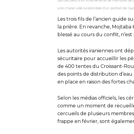
Les cercueils d’Ali Khamenei et de membres de sa
une chaise vide surplombée d’un portrait de l’ay
Les trois fils de l’ancien guide
la prière. En revanche, Mojtaba
blessé au cours du conflit, n’e
Les autorités iraniennes ont dép
sécuritaire pour accueillir les p
de 400 tentes du Croissant-Roug
des points de distribution d’eau 
en place en raison des fortes ch
Selon les médias officiels, les c
comme un moment de recueillem
cercueils de plusieurs membres 
frappe en février, sont égaleme