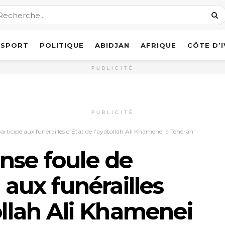
SPORT
POLITIQUE
ABIDJAN
AFRIQUE
CÔTE D’
PUBLICITÉ
PUBLICITÉ
participe aux funérailles d’État de l’ayatollah Ali Khamenei à Téhéran
nse foule de
 aux funérailles
ollah Ali Khamenei