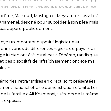
 famille sont exposés sur une scène, dont le niveau inférieur est occupé par
atollah Rouhollah Khomeini, fondateur de la Révolution islamique en 1979.
 suprême, Massoud, Mostaga et Meysam, ont assisté à
 Khamenei, désigné pour succéder à son père mais
st pas apparu publiquement.
loyé un important dispositif logistique et
èlerins venus de différentes régions du pays. Plus
e iranien ont été installées à Téhéran, tandis que
et des dispositifs de rafraîchissement ont été mis
aleurs.
érémonies, retransmises en direct, sont présentées
ent national et une démonstration d’unité. Les
de la famille d’Ali Khamenei, tués lors de la même
nt exposés.