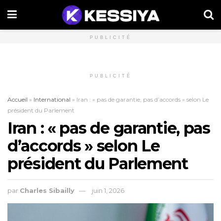
PUBLICITÉ
PUBLICITÉ
Accueil
»
International
»
Iran : « pas de garantie, pas d’accords » selon Le
président du Parlement
Iran : « pas de garantie, pas
d’accords » selon Le
président du Parlement
par
Charles Sibailly
juin 1, 2026