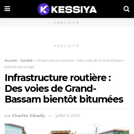
PUBLICITÉ
PUBLICITÉ
Accueil
»
Société
»
Infrastructure routière : Des voies de Grand-Bassam
bientôt bitumées
Infrastructure routière :
Des voies de Grand-
Bassam bientôt bitumées
par
Charles Sibailly
juillet 11, 2023