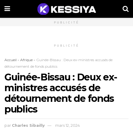
PUBLICITÉ
PUBLICITÉ
Accueil
»
Afrique
»
Guinée-Bissau : Deux ex-ministres accusés de
détournement de fonds publics
Guinée-Bissau : Deux ex-
ministres accusés de
détournement de fonds
publics
par
Charles Sibailly
mars 12, 2024