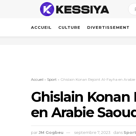
ACCUEIL
CULTURE
DIVERTISSEMENT
Accueil
»
Sport
»
Ghislain Konan Rejoint Al-Fayha en Arabie
Ghislain Konan 
en Arabie Saoud
par
JM Gogbeu
septembre 7, 2023
dans
Spor