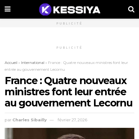
PUBLICITÉ
PUBLICITÉ
Accueil
»
International
»
France : Quatre nouveaux ministres font leur
entrée au gouvernement Lecornu
France : Quatre nouveaux
ministres font leur entrée
au gouvernement Lecornu
par
Charles Sibailly
février 27, 2026