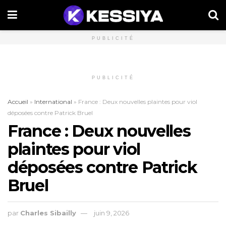
PUBLICITÉ
PUBLICITÉ
Accueil
»
International
»
France : Deux nouvelles plaintes pour viol
déposées contre Patrick Bruel
France : Deux nouvelles
plaintes pour viol
déposées contre Patrick
Bruel
par
Charles Sibailly
juin 9, 2026