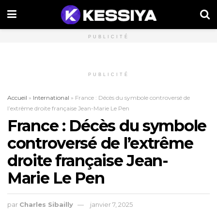
PUBLICITÉ
PUBLICITÉ
Accueil
»
International
»
France : Décès du symbole controversé de
l’extrême droite française Jean-Marie Le Pen
France : Décès du symbole
controversé de l’extrême
droite française Jean-
Marie Le Pen
par
Charles Sibailly
janvier 7, 2025