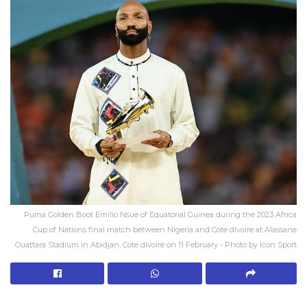
Puma Golden Boot Emilio Nsue of Equatorial Guinea during the 2023 Africa
Cup of Nations final match between Nigeria and Cote dIvoire at Alassane
Ouattara Stadium in Abidjan, Cote dIvoire on 11 February - Photo by Icon Sport