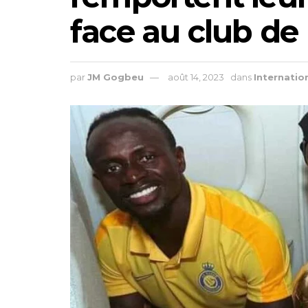
face au club de
par
JM Gogbeu
août 14, 2023
dans
Internatio