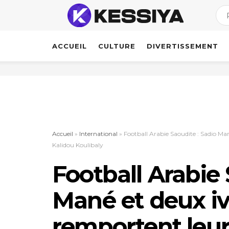
ACCUEIL
CULTURE
DIVERTISSEMENT
Accueil
»
International
»
Football Arabie Saoudite : Sadio Ma
Kalidou Koulibaly
Football Arabie 
Mané et deux iv
remportent leur