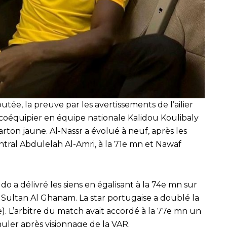
utée, la preuve par les avertissements de l’ailier
 coéquipier en équipe nationale Kalidou Koulibaly
rton jaune. Al-Nassr a évolué à neuf, après les
tral Abdulelah Al-Amri, à la 71e mn et Nawaf
do a délivré les siens en égalisant à la 74e mn sur
Sultan Al Ghanam. La star portugaise a doublé la
). L’arbitre du match avait accordé à la 77e mn un
nnuler après visionnage de la VAR.