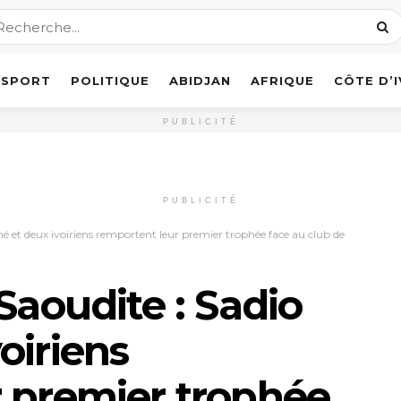
SPORT
POLITIQUE
ABIDJAN
AFRIQUE
CÔTE D’
PUBLICITÉ
PUBLICITÉ
né et deux ivoiriens remportent leur premier trophée face au club de
Saoudite : Sadio
oiriens
 premier trophée