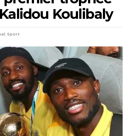
 Kalidou Koulibaly
nal
,
Sport