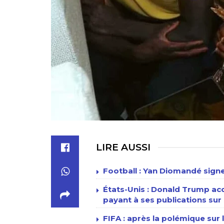
LIRE AUSSI
Football : Yan Diomandé signe
États-Unis : Donald Trump acc
payant à ses publications sur 
FIFA : après la polémique sur l