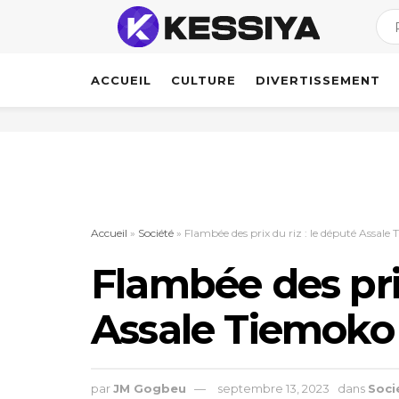
ACCUEIL
CULTURE
DIVERTISSEMENT
Accueil
»
Société
»
Flambée des prix du riz : le député Assal
Flambée des prix
Assale Tiemoko
par
JM Gogbeu
septembre 13, 2023
dans
Soci