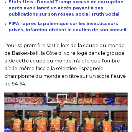
États-Unis : Donald Trump accusé de corruption
après avoir lancé un accès payant à ses
publications sur son réseau social Truth Social
FIFA : après la polémique sur les investisseurs
privés, Infantino obtient le soutien de son conseil
Pour sa première sortie lors de la coupe du monde
de Basket-ball, la Côte d’Ivoire logé dans le groupe
g de cette coupe du monde, n’a été que l’ombre
d’elle-même face a la sélection Espagnole
championne du monde en titre sur un score fleuve
de 94-64.