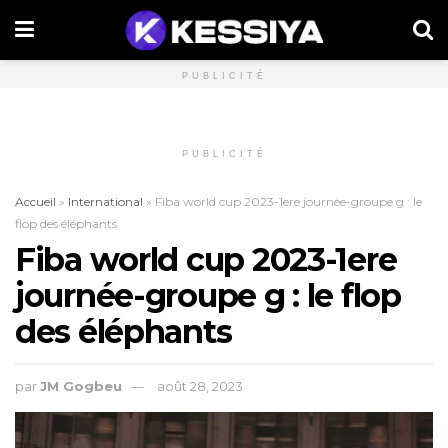
PUBLICITÉ
PUBLICITÉ
Accueil
»
International
»
Fiba world cup 2023-1ere journée-groupe g : le
flop des éléphants
Fiba world cup 2023-1ere
journée-groupe g : le flop
des éléphants
par
JM Gogbeu
août 28, 2023