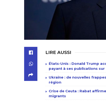
LIRE AUSSI
États-Unis : Donald Trump acc
payant à ses publications sur 
Ukraine : de nouvelles frappe
région
Crise de Ceuta : Rabat affirme
migrants