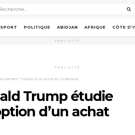
SPORT
POLITIQUE
ABIDJAN
AFRIQUE
CÔTE D’
PUBLICITÉ
PUBLICITÉ
activement” l’option d’un achat du Groenland
nald Trump étudie
option d’un achat