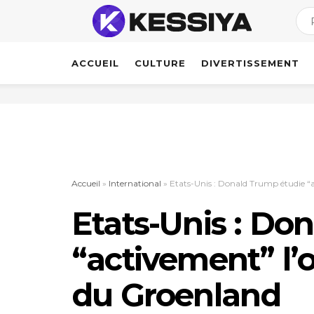
ACCUEIL
CULTURE
DIVERTISSEMENT
Accueil
»
International
»
Etats-Unis : Donald Trump étudie “
Etats-Unis : Do
“activement” l’
du Groenland