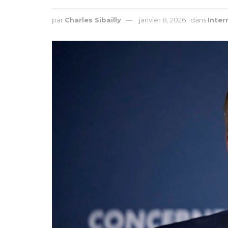
par
Charles Sibailly
janvier 8, 2026
dans
Inter