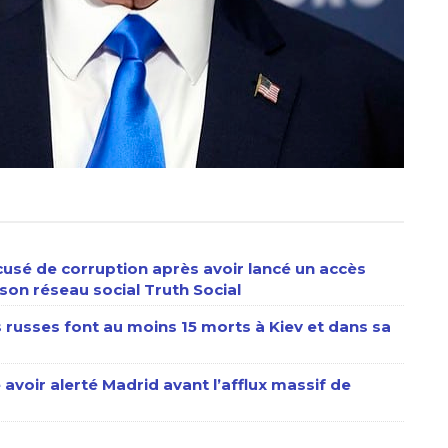
usé de corruption après avoir lancé un accès
son réseau social Truth Social
s russes font au moins 15 morts à Kiev et dans sa
 avoir alerté Madrid avant l’afflux massif de