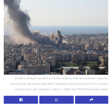
Smoke and dust rise after an Israeli strike on Beirut's southern suburbs,
following an escalation between Hezbollah and Israel amid the U.S.-Israeli
conflict with Iran, Lebanon, March 2, 2026. REUTERS/Mohamed Azakir