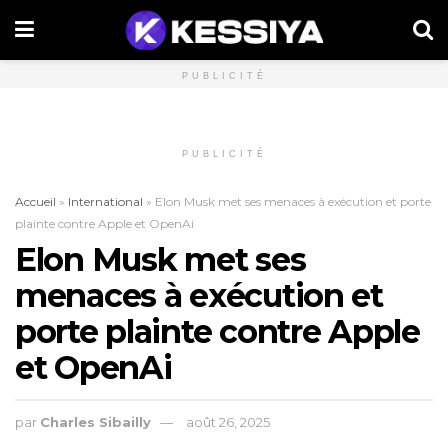
PUBLICITÉ
PUBLICITÉ
Accueil
»
International
»
Elon Musk met ses menaces à exécution et porte
plainte contre Apple et OpenAi
Elon Musk met ses
menaces à exécution et
porte plainte contre Apple
et OpenAi
par
Charles Sibailly
août 26, 2025