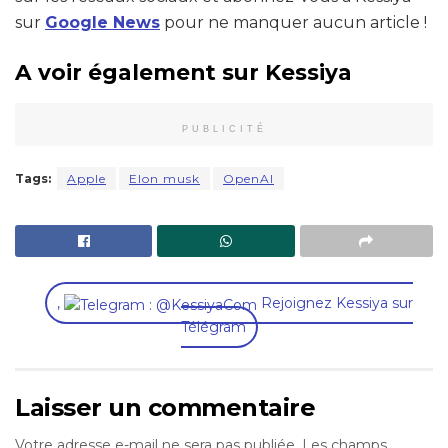
sur
Google News
pour ne manquer aucun article !
A voir également sur Kessiya
PUBLICITÉ
Tags:
Apple
Elon musk
OpenAI
,
Rejoignez Kessiya sur
Télégram
Laisser un commentaire
Votre adresse e-mail ne sera pas publiée.
Les champs