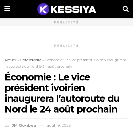
PUBLICITÉ
PUBLICITÉ
Accueil
»
Côte d'Ivoire
»
Économie : Le vice président ivoirien inaugurera
l’autoroute du Nord le 24 août prochain
Économie : Le vice
président ivoirien
inaugurera l’autoroute du
Nord le 24 août prochain
par
JM Gogbeu
août 19, 2023