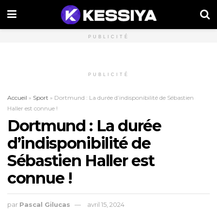
PUBLICITÉ
PUBLICITÉ
Accueil
»
Sport
»
Dortmund : La durée d’indisponibilité de Sébastien
Haller est connue !
Dortmund : La durée
d’indisponibilité de
Sébastien Haller est
connue !
par
Pascal Gilucas
avril 15, 2024