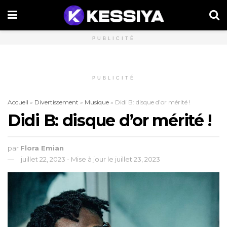
PUBLICITÉ
PUBLICITÉ
Accueil
»
Divertissement
»
Musique
»
Didi B: disque d’or mérité !
Didi B: disque d’or mérité !
par
Flora Emian
juillet 22, 2023 - Mise à jour le juillet 23, 2023