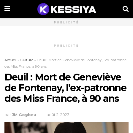
PUBLICITÉ
PUBLICITÉ
Accueil
»
Culture
»
Deuil : Mort de Geneviève de Fontenay, l’ex-patronne
des Miss France, à 90 ans
Deuil : Mort de Geneviève
de Fontenay, l’ex-patronne
des Miss France, à 90 ans
par
JM Gogbeu
août 2, 2023