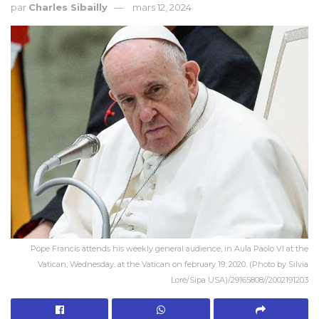
par
Charles Sibailly
mars 12, 2024
Pope Francis attends his weekly general audience, in Aula Paolo VI at the
Vatican, Wednesday, at the Vatican on february 19, 2020. (Photo by Silvia
Loré/Sipa USA)/29165808//2002191203