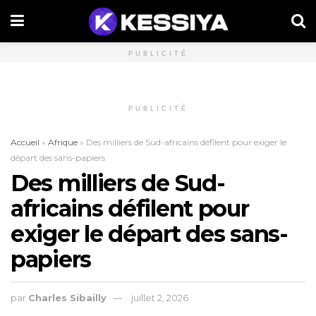
PUBLICITÉ
PUBLICITÉ
Accueil
»
Afrique
»
Des milliers de Sud-africains défilent pour exiger le
départ des sans-papiers
Des milliers de Sud-
africains défilent pour
exiger le départ des sans-
papiers
par
Charles Sibailly
juillet 2, 2026