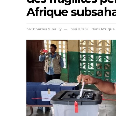
Afrique subsah
par
Charles Sibailly
mai 11, 2026
dans
Afrique 