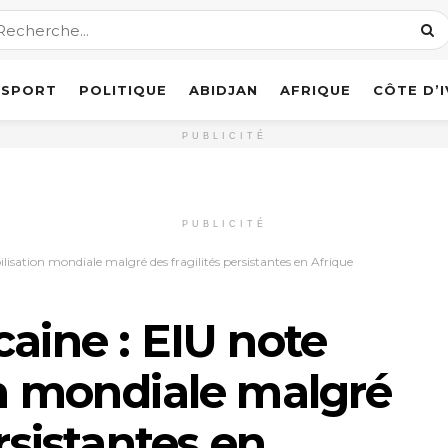
SPORT
POLITIQUE
ABIDJAN
AFRIQUE
CÔTE D’
PUBLICITÉ
PUBLICITÉ
lisation mondiale malgré des fragilités persistantes en Afrique
caine : EIU note
on mondiale malgré
ersistantes en