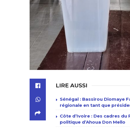
LIRE AUSSI
Sénégal : Bassirou Diomaye F
régionale en tant que présid
Côte d’Ivoire : Des cadres du 
politique d’Ahoua Don Mello