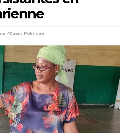
arienne
de l'Ouest
,
Politique