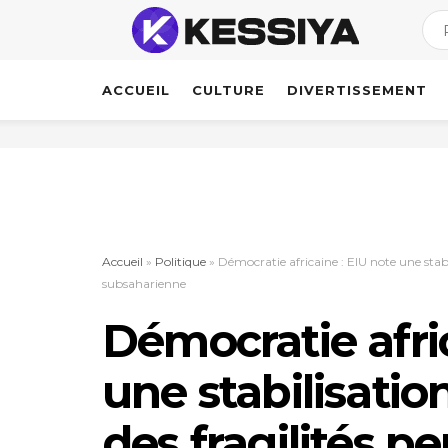
ACCUEIL
CULTURE
DIVERTISSEMENT
Accueil
»
Politique
»
Démocratie africaine : EIU note une stabi
subsaharienne
Démocratie afri
une stabilisati
des fragilités p